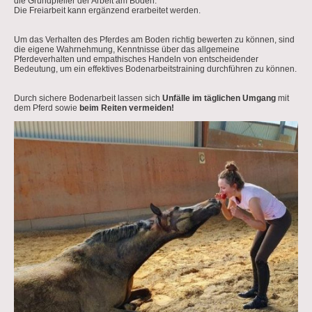
die Grundpfeiler der Arbeit am Boden.
Die Freiarbeit kann ergänzend erarbeitet werden.
Um das Verhalten des Pferdes am Boden richtig bewerten zu können, sind
die eigene Wahrnehmung, Kenntnisse über das allgemeine
Pferdeverhalten und empathisches Handeln von entscheidender
Bedeutung, um ein effektives Bodenarbeitstraining durchführen zu können.
Durch sichere Bodenarbeit lassen sich
Unfälle im täglichen Umgang
mit
dem Pferd sowie
beim Reiten vermeiden!